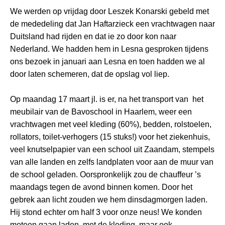
We werden op vrijdag door Leszek Konarski gebeld met
de mededeling dat Jan Haftarzieck een vrachtwagen naar
Duitsland had rijden en dat ie zo door kon naar
Nederland. We hadden hem in Lesna gesproken tijdens
ons bezoek in januari aan Lesna en toen hadden we al
door laten schemeren, dat de opslag vol liep.
Op maandag 17 maart jl. is er, na het transport van het
meubilair van de Bavoschool in Haarlem, weer een
vrachtwagen met veel kleding (60%), bedden, rolstoelen,
rollators, toilet-verhogers (15 stuks!) voor het ziekenhuis,
veel knutselpapier van een school uit Zaandam, stempels
van alle landen en zelfs landplaten voor aan de muur van
de school geladen. Oorspronkelijk zou de chauffeur ’s
maandags tegen de avond binnen komen. Door het
gebrek aan licht zouden we hem dinsdagmorgen laden.
Hij stond echter om half 3 voor onze neus! We konden
meteen gaan laden, met de kleding, maar ook