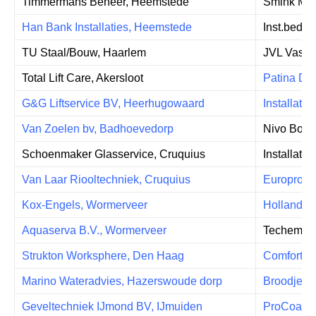
Timmermans Beheer, Heemstede
Smink Mee
Han Bank Installaties, Heemstede
Inst.bedr
TU Staal/Bouw, Haarlem
JVL Vastg
Total Lift Care, Akersloot
Patina Da
G&G Liftservice BV, Heerhugowaard
Installati
Van Zoelen bv, Badhoevedorp
Nivo Bouw
Schoenmaker Glasservice, Cruquius
Installati
Van Laar Riooltechniek, Cruquius
Europrovyl
Kox-Engels, Wormerveer
Holland Ma
Aquaserva B.V., Wormerveer
Techem En
Strukton Worksphere, Den Haag
Comfortserv
Marino Wateradvies, Hazerswoude dorp
Broodje B
Geveltechniek IJmond BV, IJmuiden
ProCoatin