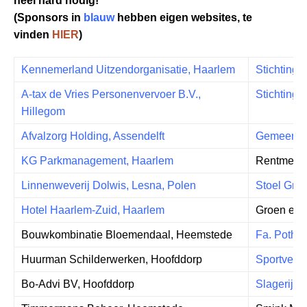
heel hard nodig!
(Sponsors in
blauw
hebben eigen websites, te
vinden
HIER
)
Kennemerland Uitzendorganisatie, Haarlem
Stichting
A-tax de Vries Personenvervoer B.V.,
Stichting 
Hillegom
Afvalzorg Holding, Assendelft
Gemeente
KG Parkmanagement, Haarlem
Rentmeest
Linnenweverij Dolwis, Lesna, Polen
Stoel Groe
Hotel Haarlem-Zuid, Haarlem
Groen en 
Bouwkombinatie Bloemendaal, Heemstede
Fa. Pothui
Huurman Schilderwerken, Hoofddorp
Sportvere
Bo-Advi BV, Hoofddorp
Slagerij v