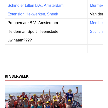
Schindler Liften B.V., Amsterdam
Murmex B.
Extension Hekwerken, Sneek
Van der B
Proppercare B.V., Amsterdam
Membre Ad
Helderman Sport, Heemstede
Stichting
uw naam????
KINDERWEEK