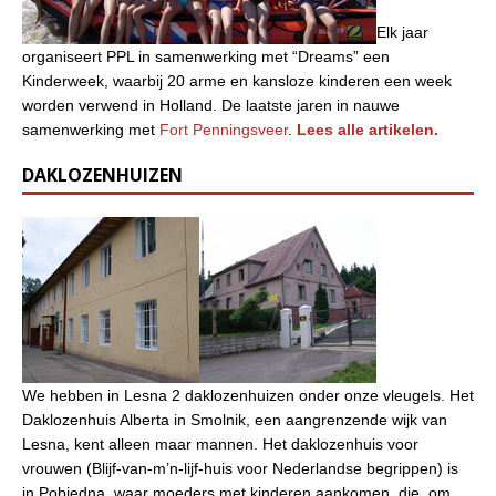
Elk jaar
organiseert PPL in samenwerking met “Dreams” een
Kinderweek, waarbij 20 arme en kansloze kinderen een week
worden verwend in Holland. De laatste jaren in nauwe
samenwerking met
Fort Penningsveer
.
Lees alle artikelen.
DAKLOZENHUIZEN
We hebben in Lesna 2 daklozenhuizen onder onze vleugels. Het
Daklozenhuis Alberta in Smolnik, een aangrenzende wijk van
Lesna, kent alleen maar mannen. Het daklozenhuis voor
vrouwen (Blijf-van-m’n-lijf-huis voor Nederlandse begrippen) is
in Pobiedna, waar moeders met kinderen aankomen, die, om