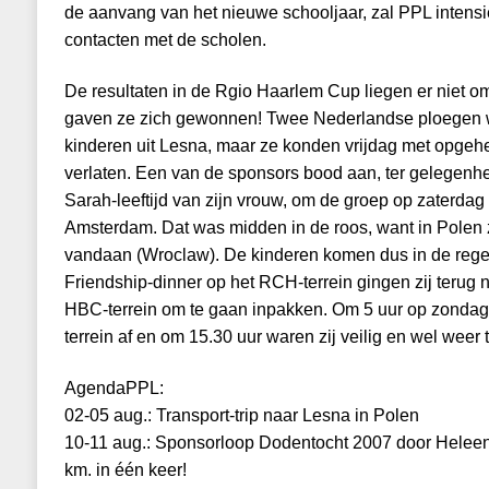
de aanvang van het nieuwe schooljaar, zal PPL intens
contacten met de scholen.
De resultaten in de Rgio Haarlem Cup liegen er niet om
gaven ze zich gewonnen! Twee Nederlandse ploegen wa
kinderen uit Lesna, maar ze konden vrijdag met opgeh
verlaten. Een van de sponsors bood aan, ter gelegenhe
Sarah-leeftijd van zijn vrouw, om de groep op zaterdag
Amsterdam. Dat was midden in de roos, want in Polen z
vandaan (Wroclaw). De kinderen komen dus in de regel 
Friendship-dinner op het RCH-terrein gingen zij terug
HBC-terrein om te gaan inpakken. Om 5 uur op zondago
terrein af en om 15.30 uur waren zij veilig en wel weer t
AgendaPPL:
02-05 aug.: Transport-trip naar Lesna in Polen
10-11 aug.: Sponsorloop Dodentocht 2007 door Helee
km. in één keer!