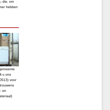
, die, om
tner hebben
e gemeente
t u ons
0513) voor
 trouwens
- en
ateriaal)