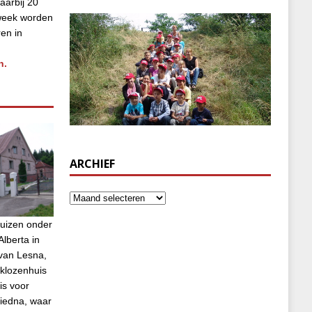
aarbij 20
week worden
ren in
n.
ARCHIEF
uizen onder
lberta in
van Lesna,
klozenhuis
is voor
biedna, waar