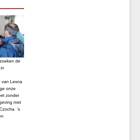
ezoeken de
in
t van Lesna
ege onze
eet zonder
geving met
Czocha. ’s
en