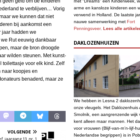
 geen geld om de kinderen
met “Dreams” een Kinderweek, w
arme en kansloze kinderen een 
ederland te verblijven… Vorig
verwend in Holland. De laatste ja
 maar we kunnen dat niet
nauwe samenwerking met
Fort
nderen bij aankomst een
Penningsveer
.
Lees alle artikele
ar jaar hadden we
r we Rut eeuwig dankbaar
DAKLOZENHUIZEN
elpen, maar de bron droogde
haar wilden steunen. Met kunst-
oilettasje voor elk kind. Zelf
n naar koopjes en
 donateurs benaderd, maar ze
We hebben in Lesna 2 daklozenh
onze vleugels. Het Daklozenhuis A
Smolnik, een aangrenzende wijk 
kent alleen maar mannen. Het da
voor vrouwen (Blijf-van-m’n-lijf-hu
VOLGENDE
Nederlandse begrippen) is in Po
, jaargang 13, nr. 1