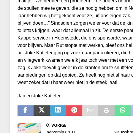
mailtje: “We hebben een probleem… de ouders hebben
de spullen mee te geven, die ze nodig hebben om in N
jaar hebben wij het gekocht voor ze, ui
t ons eigen zak,
blijven doen…” Sindsdien zorgen we er voor dat de ki
toilettas krijgen, waar dat allemaal in zit. De eerste pa
Kapperservice in Heemstede, die ons sponsorde, waa
voor blijven. Maar Rut stopte met werken, bleef ons h
uit. Joke Katteler ging op zoek naar particulieren, die 
en vliegwerk kwamen we elk jaar toch weer met een vol t
zag ik Joke toevallig weer in de kranten om te snuffele
aanbiedingen op dat gebied. Ze heeft nog niet al haar
weet zeker dat u haar weer niet in de steek laat!
Jan en Joke Katteler
VORIGE
Jaarverslag 2011
Nieuwsbrief