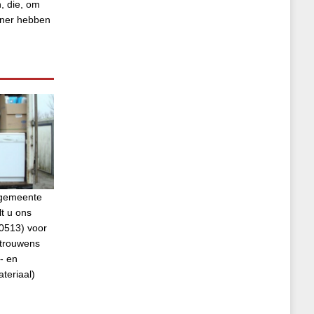
, die, om
tner hebben
e gemeente
t u ons
0513) voor
 trouwens
- en
ateriaal)