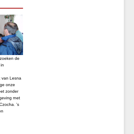
ezoeken de
in
t van Lesna
ege onze
eet zonder
geving met
Czocha. ’s
en