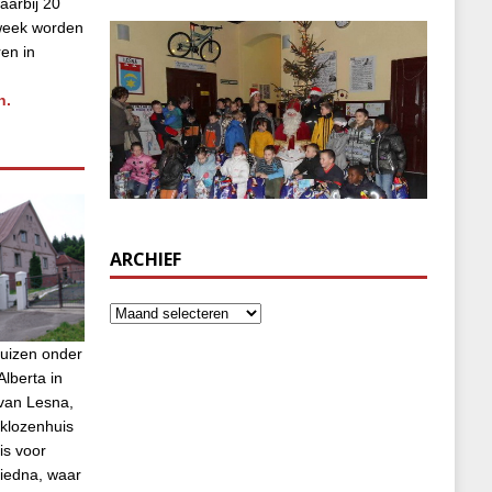
aarbij 20
week worden
ren in
n.
ARCHIEF
uizen onder
lberta in
van Lesna,
klozenhuis
is voor
biedna, waar