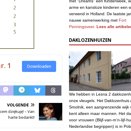
met “Dreams” een Kinderweek, w
arme en kansloze kinderen een 
verwend in Holland. De laatste ja
nauwe samenwerking met
Fort
Penningsveer
.
Lees alle artikele
DAKLOZENHUIZEN
r. 1
Downloaden
We hebben in Lesna 2 daklozenh
onze vleugels. Het Daklozenhuis A
VOLGENDE
Smolnik, een aangrenzende wijk 
cem dziękuję! – Van
kent alleen maar mannen. Het da
harte bedankt!
voor vrouwen (Blijf-van-m’n-lijf-hu
Nederlandse begrippen) is in Po