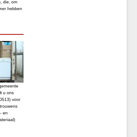
, die, om
tner hebben
e gemeente
t u ons
0513) voor
 trouwens
- en
ateriaal)