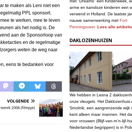
met “Dreams” een Kinderweek, w
ar te maken als Leni niet een
arme en kansloze kinderen een 
 regelmatig PPL sponsort.
verwend in Holland. De laatste ja
 mee te werken, mee te leven
nauwe samenwerking met
Fort
Penningsveer
.
Lees alle artikele
teunen als het nodig is. De
ewend aan de Sponsorloop van
DAKLOZENHUIZEN
kketacties en de regelmatige
lzorgers weten de weg naar
en, eens te bedanken voor
We hebben in Lesna 2 daklozenh
VOLGENDE
onze vleugels. Het Daklozenhuis A
rweek 2006 (filmpje)
Smolnik, een aangrenzende wijk 
kent alleen maar mannen. Het da
voor vrouwen (Blijf-van-m’n-lijf-hu
Nederlandse begrippen) is in Po