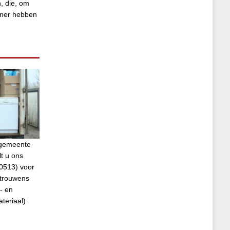
, die, om
tner hebben
e gemeente
t u ons
0513) voor
 trouwens
- en
ateriaal)