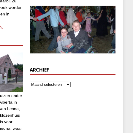
aarbij 20
week worden
ren in
n.
ARCHIEF
uizen onder
lberta in
van Lesna,
klozenhuis
is voor
biedna, waar