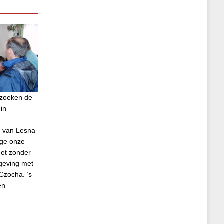
ezoeken de
in
t van Lesna
ege onze
eet zonder
geving met
Czocha. ’s
en