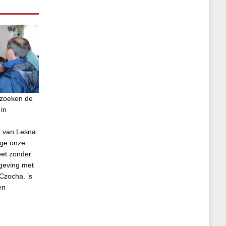
ezoeken de
in
t van Lesna
ege onze
eet zonder
geving met
Czocha. ’s
en