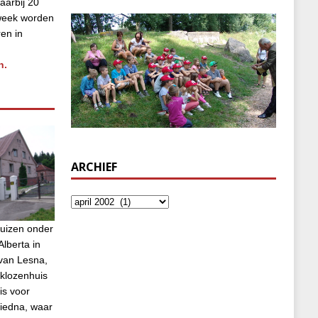
aarbij 20
week worden
ren in
n.
ARCHIEF
uizen onder
lberta in
van Lesna,
klozenhuis
is voor
biedna, waar