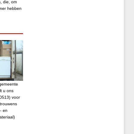
, die, om
tner hebben
e gemeente
t u ons
0513) voor
 trouwens
- en
ateriaal)