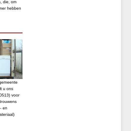
, die, om
tner hebben
e gemeente
t u ons
0513) voor
 trouwens
- en
ateriaal)