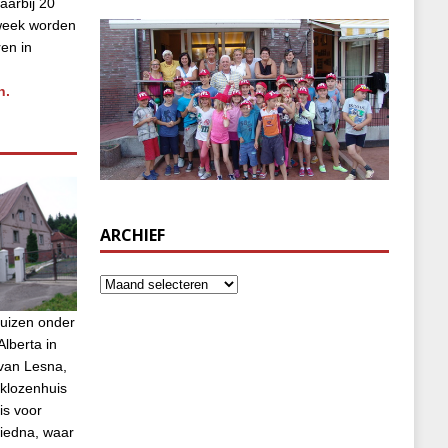
aarbij 20
week worden
ren in
n.
ARCHIEF
uizen onder
lberta in
van Lesna,
klozenhuis
is voor
biedna, waar