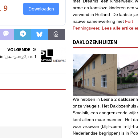
met “Dreams” een Kinderweek, w
. 9
arme en kansloze kinderen een 
Downloaden
verwend in Holland. De laatste ja
nauwe samenwerking met
Fort
Penningsveer
.
Lees alle artikele
DAKLOZENHUIZEN
VOLGENDE
ef, jaargang 2, nr. 1
We hebben in Lesna 2 daklozenh
onze vleugels. Het Daklozenhuis A
Smolnik, een aangrenzende wijk 
kent alleen maar mannen. Het da
voor vrouwen (Blijf-van-m’n-lijf-hu
Nederlandse begrippen) is in Po